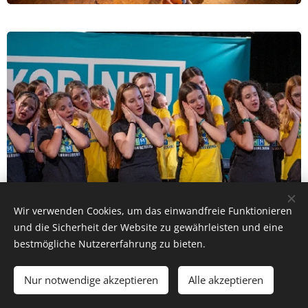
Wir verwenden Cookies, um das einwandfreie Funktionieren
und die Sicherheit der Website zu gewährleisten und eine
bestmögliche Nutzererfahrung zu bieten.
Große Freude in der 1a: Die Küken
sind geschlüpft!
Nur notwendige akzeptieren
Alle akzeptieren
Nach mehreren spannenden Tagen des Wartens war es